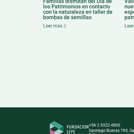
Familias disfrutan del Día de
Val
los Patrimonios en contacto
nuev
con la naturaleza en taller de
esp
bombas de semillas
patr
Leer más
Leer
+56 2 3322 4800
Santiago Bueras 793, S