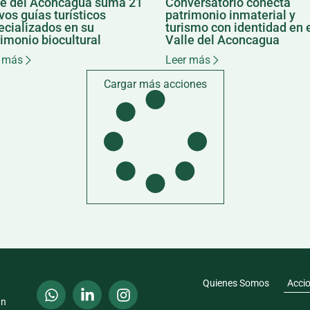
le del Aconcagua suma 21
Conversatorio conecta
os guías turísticos
patrimonio inmaterial y
ecializados en su
turismo con identidad en 
imonio biocultural
Valle del Aconcagua
 más
Leer más
Cargar más acciones
Quienes Somos
Acci
an