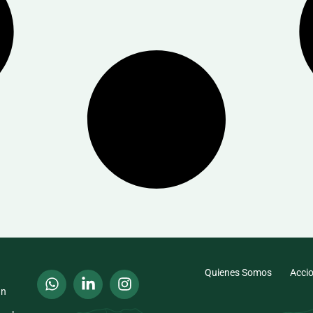
Quienes Somos
Acci
an