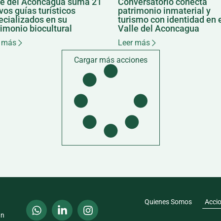
le del Aconcagua suma 21
Conversatorio conecta
os guías turísticos
patrimonio inmaterial y
ecializados en su
turismo con identidad en 
imonio biocultural
Valle del Aconcagua
 más
Leer más
Cargar más acciones
Quienes Somos
Acci
an