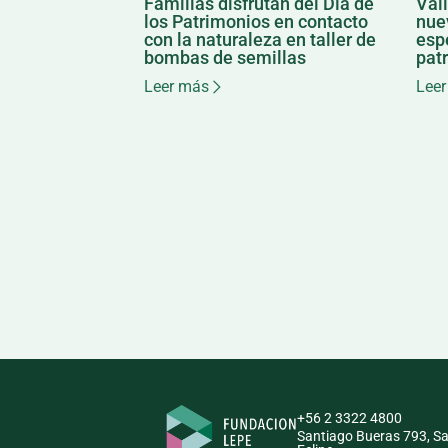
Familias disfrutan del Día de
Val
los Patrimonios en contacto
nuev
con la naturaleza en taller de
esp
bombas de semillas
patr
Leer más
Leer
+56 2 3322 4800
Santiago Bueras 793, S